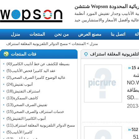
Wops الكهربائية المحدودة
ية الأنابيب وجدار تفتيش المورد أنظمة
الية وأفضل الأسعار والاستشاريين جيد
لة
اتصل بنا
مصنع العرض
من نحن
المنتجات
منزل
منزل
>
المنتجات
>
مسح الدوائر التلفزيونية المغلقة استنزاف
لتلفزيونية المغلقة استنزاف
فئات المنتجات
بسيطة للكشف عن خط أنابيب الكاميرا
(
4
)
عقد اليد كاميرا فحص الأنابيب
(
5
)
 و الطراز
عالية الوضوح كاميرا الصرف الصحي
(
2
)
 و ميزات المنتج: و 1
أنبوب تفتيش
(
24
)
 الشاشة. و عالي الوضوح: 1024 × 768. و بطاقة
استنزاف التفتيش
(
18
)
SD...
كاشف السمكرة
(
13
)
2013
تفتيش الصرف الصحي
(
13
)
خدمات استنزاف والصرف الصحي
(
15
)
أنبوب الكاميرا التفتيش
(
5
)
مسح الدوائر التلفزيونية المغلقة استنزاف
(
11
)
كاميرا الأنابيب
(
5
)
ارسال 512HZ لمسح استنزاف الدوائر التلفزيونية المغلقة