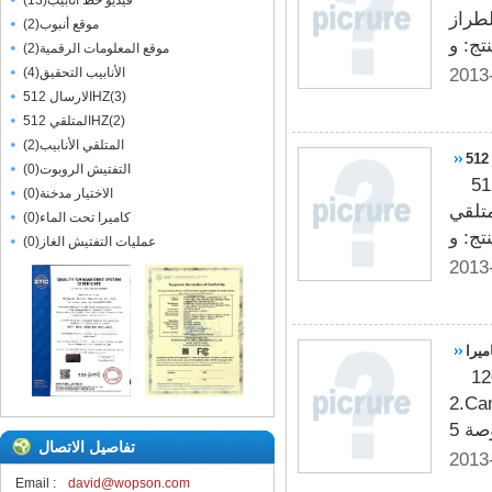
فيديو خط أنابيب
(
13
)
، المساعدون
موقع أنبوب
(
2
)
موقع المعلومات الرقمية
(
2
)
2013
الأنابيب التحقيق
(
4
)
)
3
(
الارسال 512HZ
)
2
(
المتلقي 512HZ
المتلقي الأنابيب
(
2
)
التفتيش الروبوت
(
0
)
المغلقة استنزاف خدمة السباكة المسح باستخدام 512HZ
الاختيار مدخنة
(
0
)
 الطراز NO.WPS512L و الدعم عرف الصنع، والمساعدون
كاميرا تحت الماء
(
0
)
عمليات التفتيش الغاز
(
0
)
2013
يديو مواصفات كاميرا 1. حجم الكاميرا: 23 * 120MM
لصدأ 3. كاميرا مادة الزجاج: الياقوت زجاج
تفاصيل الاتصال
2013
Email :
david@wopson.com