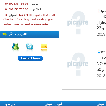
هاتف :
+86 755 84691436
الفاكس :
+86 755 84692156
قضية
عنوان :
3F، No.4BLDG، المنطقة الصناعية
ئك
Chunhu، E'gongling، بينغهو، مقاطعة لونغ،
عرف الصنع،
مدينة شنتشن، جمهورية الصين الشعبية
2013
الدردشة الآن!
يرا الدوائر التلفزيونية المغلقة مع كابل 120M و الطراز
 و ميزات المنتج: و 1
2013
لتفتيش
أنبوب تفتيش
من نحن