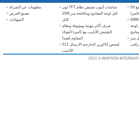
استنزاف أكبر نظام التفتيش مع 50MM
لون TFT شاشات أنبوب تفتيش نظام
معلومات عن الشركة
اميرا
20M كبل لوحة المفاتيح ومكافحة متر
مصنع العرض
6 اللون كاميرا فيديو استنزاف
كابل
الشهادات
لوحة
صرف أكثر مهنية وموثوقة ونظام
فاتيح
التفتيش الأنابيب مع كاميرا الفولاذ
ل متر
المقاوم للصدأ
وزير الخارجية الارسال 512HZ لفحص
الأنابيب
2021 © WOPSON INTERNATION