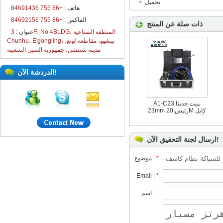
تحميل
هاتف :
+86 755 84691436
الفاكس :
+86 755 84692156
ذات صلة عن المنتج
عنوان :
3F، No.4BLDG، المنطقة الصناعية
Chunhu، E'gongling، بينغهو، مقاطعة لونغ،
مدينة شنتشن، جمهورية الصين الشعبية
الدردشة الآن!
A1-C23 بنيت حديثا
23mm رئيس 20M كابل
أنابيب الصرف الصحي
التفتيش نظام الدوائر
التلفزيونية المغلقة
الكاميرا
ارسال لجنة التحقيق الآن!
*
موضوع :
Email :
*
اسم :