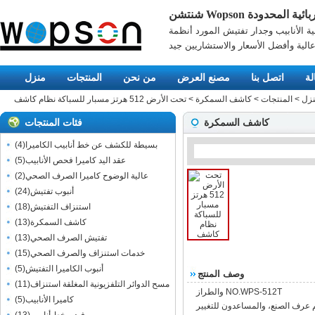
Wops الكهربائية المحدودة
ية الأنابيب وجدار تفتيش المورد أنظمة
الية وأفضل الأسعار والاستشاريين جيد
لة
اتصل بنا
مصنع العرض
من نحن
المنتجات
منزل
زل
>
المنتجات
>
كاشف السمكرة
>
تحت الأرض 512 هرتز مسبار للسباكة نظام كاشف
كاشف السمكرة
فئات المنتجات
بسيطة للكشف عن خط أنابيب الكاميرا
(
4
)
عقد اليد كاميرا فحص الأنابيب
(
5
)
عالية الوضوح كاميرا الصرف الصحي
(
2
)
أنبوب تفتيش
(
24
)
استنزاف التفتيش
(
18
)
كاشف السمكرة
(
13
)
تفتيش الصرف الصحي
(
13
)
خدمات استنزاف والصرف الصحي
(
15
)
أنبوب الكاميرا التفتيش
(
5
)
وصف المنتج
مسح الدوائر التلفزيونية المغلقة استنزاف
(
11
)
والطراز NO.WPS-512T
كاميرا الأنابيب
(
5
)