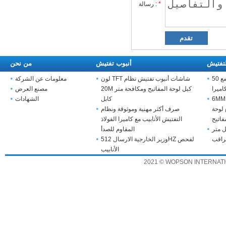
*
رسالة :
لتفتيش
أنبوب تفتيش
من نحن
استنزاف أكبر نظام التفتيش مع 50MM
لون TFT شاشات أنبوب تفتيش نظام
معلومات عن الشركة
اميرا
20M كبل لوحة المفاتيح ومكافحة متر
مصنع العرض
6 اللون كاميرا فيديو استنزاف
كابل
الشهادات
لوحة
صرف أكثر مهنية وموثوقة ونظام
فاتيح
التفتيش الأنابيب مع كاميرا الفولاذ
ل متر
المقاوم للصدأ
وزير الخارجية الارسال 512HZ لفحص
الأنابيب
2021 © WOPSON INTERNATION